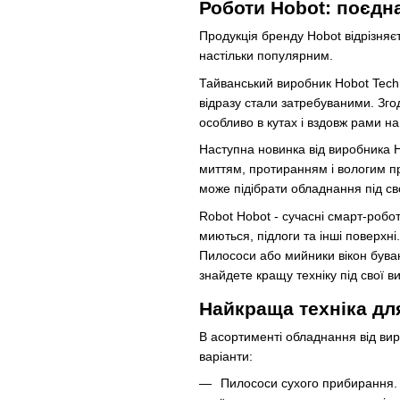
Роботи Hobot: поєдн
Продукція бренду Hobot відрізняєт
настільки популярним.
Тайванський виробник Hobot Techno
відразу стали затребуваними. Зго
особливо в кутах і вздовж рами на 
Наступна новинка від виробника H
миттям, протиранням і вологим пр
може підібрати обладнання під св
Robot Hobot - сучасні смарт-робот
миються, підлоги та інші поверхн
Пилососи або мийники вікон буваю
знайдете кращу техніку під свої в
Найкраща техніка для
В асортименті обладнання від ви
варіанти:
Пилососи сухого прибирання. 