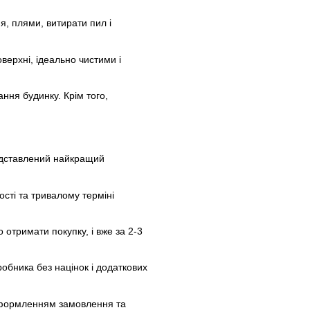
, плями, витирати пил і
верхні, ідеально чистими і
ння будинку. Крім того,
редставлений найкращий
сті та тривалому терміні
отримати покупку, і вже за 2-3
робника без націнок і додаткових
оформленням замовлення та