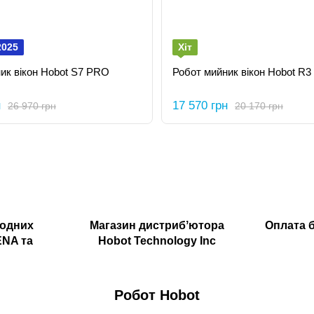
2025
Хіт
ик вікон Hobot S7 PRO
Робот мийник вікон Hobot R3
н
17 570 грн
26 970 грн
20 170 грн
родних
Магазин дистрибʼютора
Оплата б
ENA та
Hobot Technology Inc
Робот Hobot