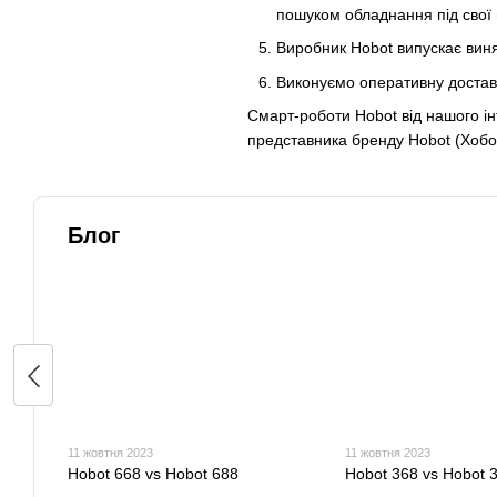
пошуком обладнання під свої 
Виробник Hobot випускає виня
Виконуємо оперативну доставк
Смарт-роботи Hobot від нашого інт
представника бренду Hobot (Хобот) 
Блог
11 жовтня 2023
11 жовтня 2023
Hobot 668 vs Hobot 688
Hobot 368 vs Hobot 