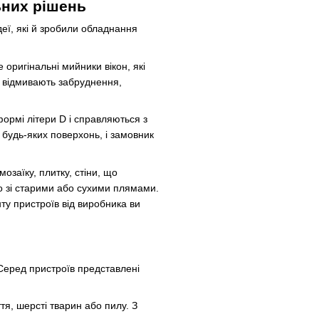
ьних рішень
деї, які й зробили обладнання
 оригінальні мийники вікон, які
о відмивають забруднення,
ормі літери D і справляються з
 будь-яких поверхонь, і замовник
озаїку, плитку, стіни, що
но зі старими або сухими плямами.
ту пристроїв від виробника ви
Серед пристроїв представлені
я, шерсті тварин або пилу. З