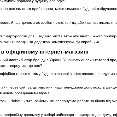
имувати порядок у будинку або офісі.
ачена для вологого прибирання, може вимивати будь-які забруднення
ристрій, що допомагає зробити скло, плитку або інші вертикальні по
те смарт-роботи для швидкого миття вікон або внутрішнього прибира
, змінні насадки та додаткові комплектуючі від виробника.
 в офіційному інтернет-магазині
ійний дистриб'ютор бренду в Україні. У нашому онлайн-каталозі п
арто звернутися до нас?
фіційна гарантія, тому будьте впевнені в ефективності, продуктивно
айн через сайт за дві хвилини, наші менеджери допоможуть швидко 
ся новим обладнанням вдома.
агазині Hobot низька, оскільки ми пропонуємо роботи за ціною від ви
ь професійну допомогу у виборі найкращого пристрою для дому, 