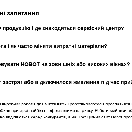
ні запитання
у продукцію і де знаходиться сервісний центр?
а і як часто міняти витратні матеріали?
вувати HOBOT на зовнішніх або високих вікнах?
 застряг або відключилося живлення під час пр
й виробник роботів для миття вікон і роботів-пилососів прославив
зробили пристрої найбільш ефективними на ринку. Роботи-мийники а
но виділяються серед конкурентів, а наш офіційний сайт Hobot проп