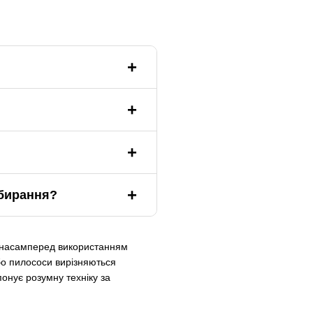
ибирання?
ся насамперед використанням
бо пилососи вирізняються
онує розумну техніку за