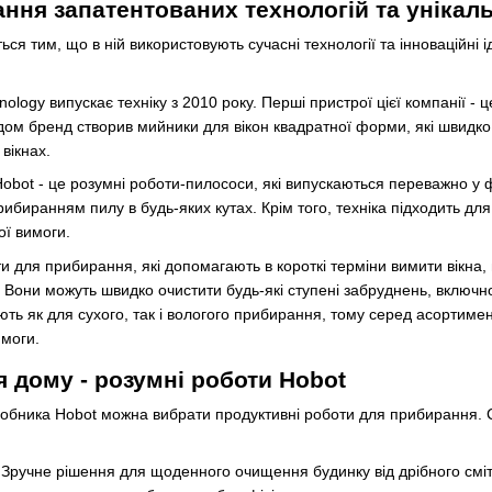
ання запатентованих технологій та унікал
ься тим, що в ній використовують сучасні технології та інноваційні і
logy випускає техніку з 2010 року. Перші пристрої цієї компанії - це
дом бренд створив мийники для вікон квадратної форми, які швидк
вікнах.
obot - це розумні роботи-пилососи, які випускаються переважно у ф
ибиранням пилу в будь-яких кутах. Крім того, техніка підходить для
ої вимоги.
и для прибирання, які допомагають в короткі терміни вимити вікна, м
і. Вони можуть швидко очистити будь-які ступені забруднень, включ
ть як для сухого, так і вологого прибирання, тому серед асортимен
имоги.
 дому - розумні роботи Hobot
робника Hobot можна вибрати продуктивні роботи для прибирання. 
Зручне рішення для щоденного очищення будинку від дрібного смітт