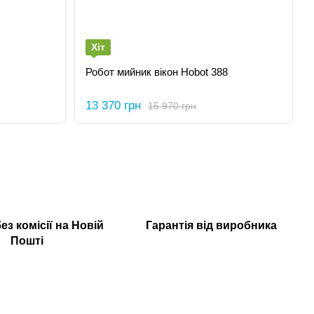
Хіт
Робот мийник вікон Hobot 388
13 370 грн
15 970 грн
ез комісії на Новій
Гарантія від виробника
Пошті