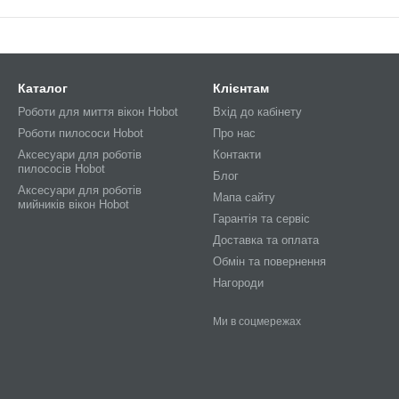
Каталог
Клієнтам
Роботи для миття вікон Hobot
Вхід до кабінету
Роботи пилососи Hobot
Про нас
Аксесуари для роботів
Контакти
пилососів Hobot
Блог
Аксесуари для роботів
Мапа сайту
мийників вікон Hobot
Гарантія та сервіс
Доставка та оплата
Обмін та повернення
Нагороди
Ми в соцмережах