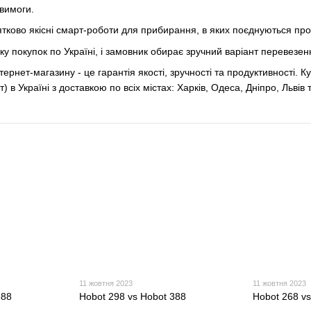
вимоги.
тково якісні смарт-роботи для прибирання, в яких поєднуються прос
у покупок по Україні, і замовник обирає зручний варіант перевезен
ернет-магазину - це гарантія якості, зручності та продуктивності. К
в Україні з доставкою по всіх містах: Харків, Одеса, Дніпро, Львів т
11 жовтня 2023
11 жовтня 2023
388
Hobot 298 vs Hobot 388
Hobot 268 v