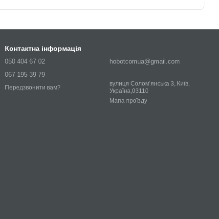
Контактна інформація
050 404 67 02
hobotcomua@gmail.com
067 195 39 79
вулиця Соломʼянська 3, Київ,
Передзвонити вам?
Україна,03110
Мапа проїзду