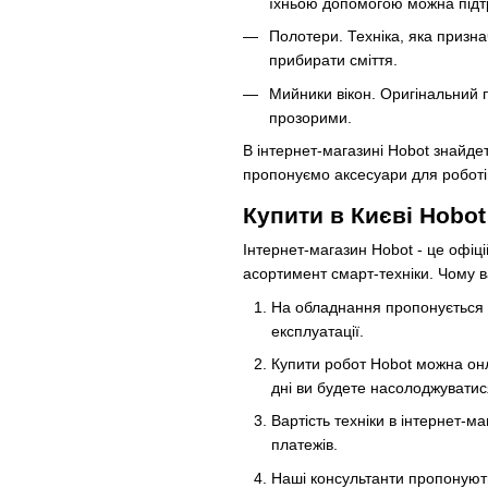
їхньою допомогою можна підтр
Полотери. Техніка, яка призн
прибирати сміття.
Мийники вікон. Оригінальний п
прозорими.
В інтернет-магазині Hobot знайде
пропонуємо аксесуари для роботів
Купити в Києві Hobot
Інтернет-магазин Hobot - це офіц
асортимент смарт-техніки. Чому в
На обладнання пропонується о
експлуатації.
Купити робот Hobot можна онл
дні ви будете насолоджувати
Вартість техніки в інтернет-м
платежів.
Наші консультанти пропонуют