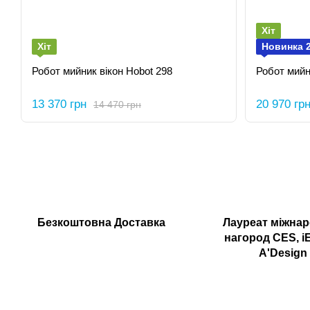
Хіт
Хіт
Новинка 
Робот мийник вікон Hobot 298
Робот мийн
13 370 грн
20 970 гр
14 470 грн
Безкоштовна Доставка
Лауреат міжна
нагород CES, i
A'Design