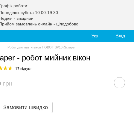
Графік роботи:
Понеділок-субота 10:00-19:30
Неділя - вихідний
Прийом замовлень онлайн - цілодобово
Вхід
Укр
t
Робот для миття вікон HOBOT SP10 iScraper
per - робот мийник вікон
17 відгуків
0 грн
Замовити швидко