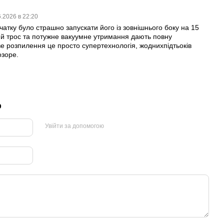
6.2026 в 22:20
атку було страшно запускати його із зовнішнього боку на 15
ий трос та потужне вакуумне утримання дають повну
ве розпилення це просто супертехнологія, жоднихпідтьоків
озоре.
р
Увійти за допомогою