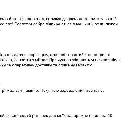
1
ала його вже на вікнах, великих дзеркалах та плитці у ванній.
усе сяє! Серветки добре відпираються в машинці, розпилювач
.
овго вагалася через ціну, але робот вартий кожної гривні.
логічно, серветки з мікрофібри чудово збирають увесь пил після
ну за оперативну доставку та офіційну гарантію!
1
 тримається надійно. Покупкою задоволений повністю.
! Це справжній рятівник для моїх панорамних вікон на 10