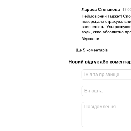
Лариса Степанова
17.0
Неймовірний гаджет! Споч
поверсі,але страхувальн
впевненість. Ультразвуко
води, скло абсолютно пр
Відповісти
Ще 5 коментарів
Новий відгук або комента