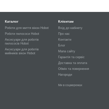
Каталог
Клієнтам
Роботи для миття вікон Hobot
Вхід до кабінету
Роботи пилососи Hobot
Про нас
Аксесуари для роботів
Контакти
пилососів Hobot
Блог
Аксесуари для роботів
Мапа сайту
мийників вікон Hobot
Гарантія та сервіс
Доставка та оплата
Обмін та повернення
Нагороди
Ми в соцмережах