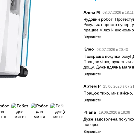
Аліна М
08.07.2026 в 18:1
Чудовий робот! Протестув
Результат просто супер, 
працює м'яко й економно
Відповісти
Клео
03.07.2026 в 20:43
Найкраща покупка року! Д
Працює чітко, рухається 
дощу. Дуже вдячна магази
Відповісти
Артем Р
25.06.2026 в 07:2
Працює тихо, миє якісно,
Відповісти
Pliana
19.06.2026 в 18:38
Дуже задоволена покупкою
поверсі.
Відповісти