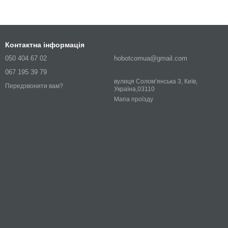
Контактна інформація
050 404 67 02
hobotcomua@gmail.com
067 195 39 79
вулиця Соломʼянська 3, Київ,
Передзвонити вам?
Україна,03110
Мапа проїзду