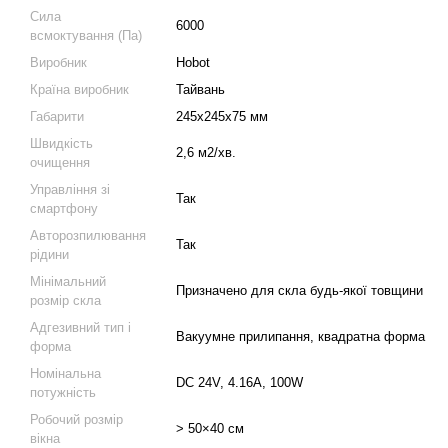
Сила
6000
всмоктування (Па)
Виробник
Hobot
Країна виробник
Тайвань
Габарити
245х245х75 мм
Швидкість
2,6 м2/хв.
очищення
Управління зі
Так
смартфону
Авторозпилювання
Так
рідини
Мінімальний
Призначено для скла будь-якої товщини
розмір скла
Адгезивний тип і
Вакуумне прилипання, квадратна форма
форма
Номінальна
DC 24V, 4.16A, 100W
потужність
Робочий розмір
> 50×40 см
вікна