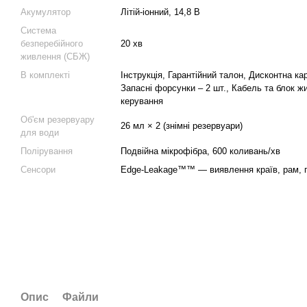
Акумулятор
Літій-іонний, 14,8 В
Система
безперебійного
20 хв
живлення (СБЖ)
В комплекті
Інструкція, Гарантійний талон, Дисконтна кар
Запасні форсунки – 2 шт., Кабель та блок ж
керування
Об'єм резервуару
26 мл × 2 (знімні резервуари)
для води
Полірування
Подвійна мікрофібра, 600 коливань/хв
Сенсори
Edge-Leakage™™ — виявлення країв, рам, п
Опис
Файли