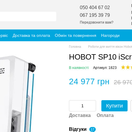
050 404 67 02
067 195 39 79
Передзвонити вам?
ервіс
Доставка та оплата
Обмін та повернення
Нагороди
Головна
Роботи для миття вікон Hobo
HOBOT SP10 iScra
В наявності
Артикул: 1823
24 977 грн
26 97
Купити
Доставка
Оплата
Відгуки
17