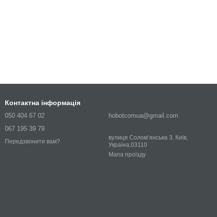
Контактна інформація
050 404 67 02
hobotcomua@gmail.com
067 195 39 79
вулиця Соломʼянська 3, Київ,
Передзвонити вам?
Україна,03110
Мапа проїзду