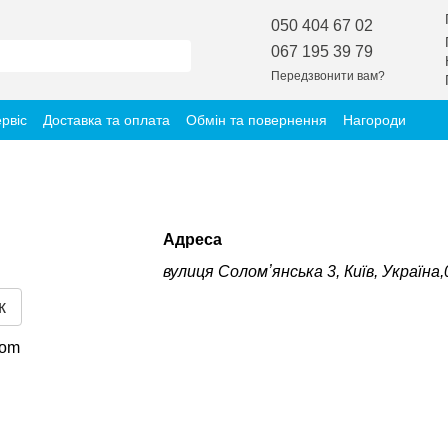
050 404 67 02
067 195 39 79
Передзвонити вам?
ервіс
Доставка та оплата
Обмін та повернення
Нагороди
Адреса
вулиця Соломʼянська 3, Київ, Україна
к
com