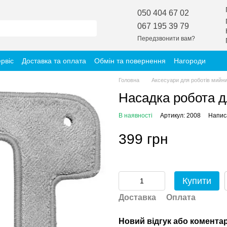
050 404 67 02
067 195 39 79
Передзвонити вам?
ервіс
Доставка та оплата
Обмін та повернення
Нагороди
Головна
Аксесуари для роботів мийник
Насадка робота д
В наявності
Артикул: 2008
Написа
399 грн
Купити
Доставка
Оплата
Новий відгук або комента