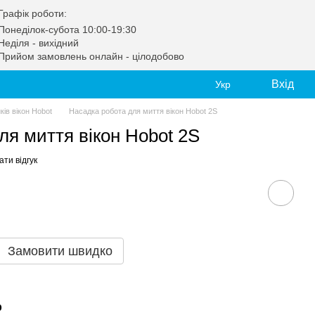
Графік роботи:
Понеділок-субота 10:00-19:30
Неділя - вихідний
Прийом замовлень онлайн - цілодобово
Вхід
Укр
ів вікон Hobot
Насадка робота для миття вікон Hobot 2S
ля миття вікон Hobot 2S
ти відгук
Замовити швидко
р