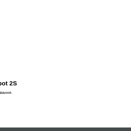
bot 2S
ування.