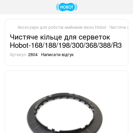
Аксесуари для роботів мийників вікон Hobot
Чистяче кіл
Чистяче кільце для серветок
Hobot-168/188/198/300/368/388/R3
Артикул:
2804
Написати відгук