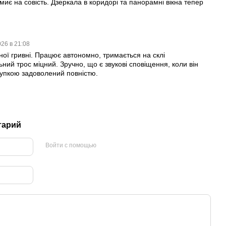
миє на совість. Дзеркала в коридорі та панорамні вікна тепер
026 в 21:08
жної гривні. Працює автономно, тримається на склі
ьний трос міцний. Зручно, що є звукові сповіщення, коли він
купкою задоволений повністю.
тарий
Войти с помощью