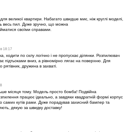
для великої квартири. Набагато швидше миє, ніж круглі моделі,
ь весь пил. Дуже зручно, що можна
айматися своїми справами.
 в 18:17
тка, ходити по склу логічно і не пропускає ділянки. Розпилювач
кає підтьоками вниз, а рівномірно лягає на поверхню. Для
 рятівник, дружина в захваті.
08
льше місяця тому. Модель просто бомба! Подвійна
озпилення працює ідеально, а завдяки квадратній формі корпус
о самих кутів рами. Дуже порадував захисний бампер та
сяють, дякую за швидку доставку!