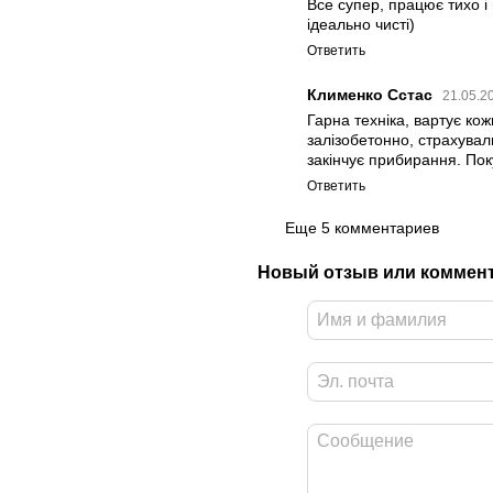
Все супер, працює тихо і 
ідеально чисті)
Ответить
Клименко Сстас
21.05.2
Гарна техніка, вартує ко
залізобетонно, страхувал
закінчує прибирання. По
Ответить
Еще 5 комментариев
Новый отзыв или коммен