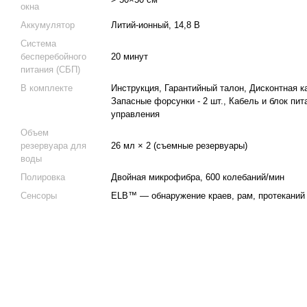
окна
Аккумулятор
Литий-ионный, 14,8 В
Система
бесперебойного
20 минут
питания (СБП)
В комплекте
Инструкция, Гарантийный талон, Дисконтная ка
Запасные форсунки - 2 шт., Кабель и блок пи
управления
Объем
резервуара для
26 мл × 2 (съемные резервуары)
воды
Полировка
Двойная микрофибра, 600 колебаний/мин
Сенсоры
ELB™ — обнаружение краев, рам, протеканий