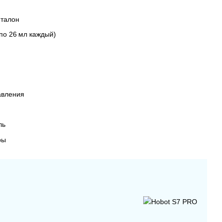
 талон
по 26 мл каждый)
авления
ль
ры