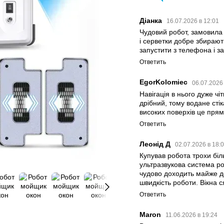
Діанка
16.07.2026 в 12:01
Чудовий робот, замовила 
і серветки добре збирают
запустити з телефона і з
Ответить
EgorKolomiec
06.07.2026
Навігація в нього дуже чі
дрібний, тому водане сті
високих поверхів це прямо
Ответить
Леонід Д
02.07.2026 в 18:
Купував робота трохи бі
ультразвукова система р
чудово доходить майже д
швидкість роботи. Вікна 
Ответить
Maron
11.06.2026 в 19:24