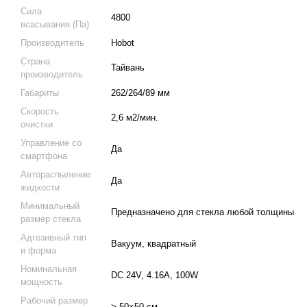
Сила
4800
всасывания (Па)
Производитель
Hobot
Страна
Тайвань
производитель
Габариты
262/264/89 мм
Скорость
2,6 м2/мин.
очистки
Управление со
Да
смартфона
Автораспыление
Да
жидкости
Минимальный
Предназначено для стекла любой толщины
размер стекла
Адгезивный тип
Вакуум, квадратный
и форма
Номинальная
DC 24V, 4.16A, 100W
мощность
Рабочий размер
> 50×50 см